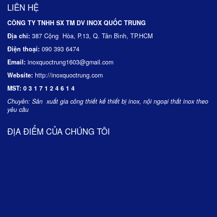
LIÊN HỆ
CÔNG TY TNHH SX TM DV INOX QUỐC TRUNG
Địa chỉ:
387 Cộng Hòa, P.13, Q. Tân Bình, TP.HCM
Điện thoại:
090 393 6474
Email:
inoxquoctrung1603@gmail.com
Website:
http://inoxquoctrung.com
MST:
0 3 1 7 1 2 4 6 1 4
Chuyên:
Sản xuất gia công thiết kế thiết bị inox, nội ngoại thất inox theo
yêu cầu
ĐỊA ĐIỂM CỦA CHÚNG TÔI