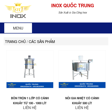
INOX QUỐC TRUNG
Sản Xuất & Gia Công Inox
MENU
TRANG CHỦ
/
CÁC SẢN PHẨM
BỒN TRỘN 1 LỚP CÓ CÁNH
NỒI GIA NHIỆT CÓ CÁNH
KHUẤY TỪ 100 - 1000 LÍT
KHUẤY 500 LÍT
LIÊN HỆ
LIÊN HỆ