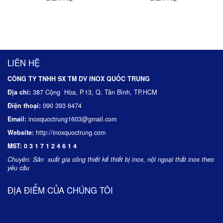
LIÊN HỆ
CÔNG TY TNHH SX TM DV INOX QUỐC TRUNG
Địa chỉ:
387 Cộng Hòa, P.13, Q. Tân Bình, TP.HCM
Điện thoại:
090 393 6474
Email:
inoxquoctrung1603@gmail.com
Website:
http://inoxquoctrung.com
MST:
0 3 1 7 1 2 4 6 1 4
Chuyên:
Sản xuất gia công thiết kế thiết bị inox, nội ngoại thất inox theo
yêu cầu
ĐỊA ĐIỂM CỦA CHÚNG TÔI