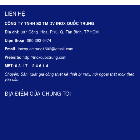
LIÊN HỆ
CÔNG TY TNHH SX TM DV INOX QUỐC TRUNG
Địa chỉ:
387 Cộng Hòa, P.13, Q. Tân Bình, TP.HCM
Điện thoại:
090 393 6474
Email:
inoxquoctrung1603@gmail.com
Website:
http://inoxquoctrung.com
MST:
0 3 1 7 1 2 4 6 1 4
Chuyên:
Sản xuất gia công thiết kế thiết bị inox, nội ngoại thất inox theo
yêu cầu
ĐỊA ĐIỂM CỦA CHÚNG TÔI