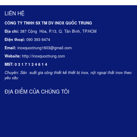
LIÊN HỆ
CÔNG TY TNHH SX TM DV INOX QUỐC TRUNG
Địa chỉ:
387 Cộng Hòa, P.13, Q. Tân Bình, TP.HCM
Điện thoại:
090 393 6474
Email:
inoxquoctrung1603@gmail.com
Website:
http://inoxquoctrung.com
MST:
0 3 1 7 1 2 4 6 1 4
Chuyên:
Sản xuất gia công thiết kế thiết bị inox, nội ngoại thất inox theo
yêu cầu
ĐỊA ĐIỂM CỦA CHÚNG TÔI