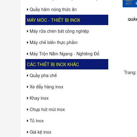
Quầy hâm nóng thức ăn
MÁY MÓC - THIẾT BỊ INOX
QUẦY
Máy rửa chén bát công nghiệp
Máy chế biến thực phẩm
Máy Trộn Nằm Ngang - Nghiêng Đổ
CÁC THIẾT BỊ INOX KHÁC
Trang:
Quầy pha chế
Xe đẩy hàng inox
Khay inox
Chụp hút mùi inox
Tủ inox
Giá kệ inox