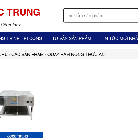
C TRUNG
 Công Inox
NG TRÌNH THI CÔNG
TƯ VẤN SẢN PHẨM
TIN TỨC MỚI NHẤ
CHỦ
/
CÁC SẢN PHẨM
/
QUẦY HÂM NÓNG THỨC ĂN