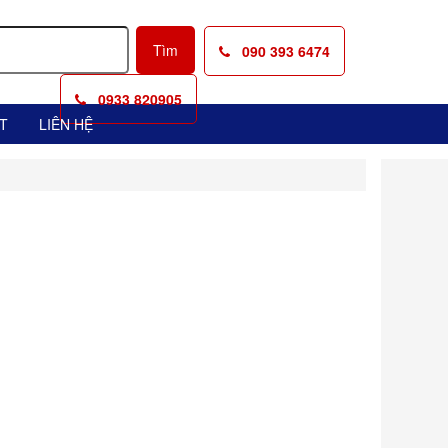
090 393 6474
0933 820905
T
LIÊN HỆ