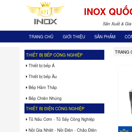
INOX QUỐ
Sản Xuất & Gia
TRANG CHỦ
GIỚI THIỆU
SẢN PHẨM
CÔ
TRANG 
THIẾT BỊ BẾP CÔNG NGHIỆP
Thiết bị bếp Á
Thiết bị bếp Âu
Bếp Hầm Thấp
Bếp Chiên Nhúng
THIẾT BỊ ĐIỆN CÔNG NGHIỆP
Tủ Nấu Cơm - Tủ Sấy Công Nghiệp
Nồi Gia Nhiệt - Nồi Điện - Chảo Điện