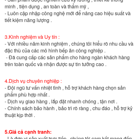
minh , tiện dụng , an toàn và thẩm mỹ ,
- Luôn cập nhập công nghệ mới để nâng cao hiệu suất và
tiết kiệm năng lượng .
3.Kinh nghiệm và Uy tín :
- Với nhiều năm kinh nghiệm , chúng tôi hiểu rõ nhu cầu và
đặc thù của các mô hình bếp ăn công nghiệp .
- Đã cung cấp các sản phẩm cho hàng ngàn khách hàng
trên toàn quốc và nhận được sự tin tưởng cao .
4.Dịch vụ chuyên nghiệp :
- Đội ngũ tư vấn nhiệt tình , hỗ trợ khách hàng chọn sản
phẩm phù hợp nhất .
- Dịch vụ giao hàng , lắp đặt nhanh chóng , tận nơi .
- Chính sách bảo hành , bảo trì rõ ràng , chu đáo , hỗ trợ kỷ
thuật kịp thời .
5.Giá cả cạnh tranh:
- Là đơn vị sản xuất trực tiếp , chúng tôi cam kết mang đến