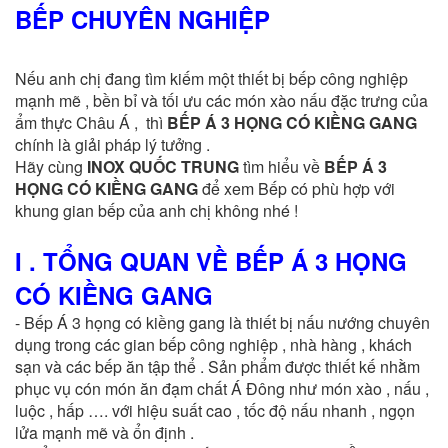
BẾP CHUYÊN NGHIỆP
Nếu anh chị đang tìm kiếm một thiết bị bếp công nghiệp
mạnh mẽ , bền bỉ và tối ưu các món xào nấu đặc trưng của
ẩm thực Châu Á , thì
BẾP Á 3 HỌNG CÓ KIỀNG GANG
chính là giải pháp lý tưởng .
Hãy cùng
INOX QUỐC TRUNG
tìm hiểu về
BẾP Á 3
HỌNG CÓ KIỀNG GANG
để xem Bếp có phù hợp với
khung gian bếp của anh chị không nhé !
I . TỔNG QUAN VỀ BẾP Á 3 HỌNG
CÓ KIỀNG GANG
- Bếp Á 3 họng có kiềng gang là thiết bị nấu nướng chuyên
dụng trong các gian bếp công nghiệp , nhà hàng , khách
sạn và các bếp ăn tập thể . Sản phẩm được thiết kế nhằm
phục vụ cón món ăn đạm chất Á Đông như món xào , nấu ,
luộc , hấp …. với hiệu suất cao , tốc độ nấu nhanh , ngọn
lửa mạnh mẽ và ổn định .