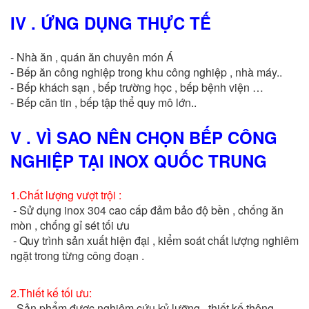
IV . ỨNG DỤNG THỰC TẾ
- Nhà ăn , quán ăn chuyên món Á
- Bếp ăn công nghiệp trong khu công nghiệp , nhà máy..
- Bếp khách sạn , bếp trường học , bếp bệnh viện …
- Bếp căn tin , bếp tập thể quy mô lớn..
V . VÌ SAO NÊN CHỌN BẾP CÔNG
NGHIỆP TẠI INOX QUỐC TRUNG
1.Chất lượng vượt trội :
- Sử dụng inox 304 cao cấp đảm bảo độ bền , chống ăn
mòn , chống gỉ sét tối ưu
- Quy trình sản xuất hiện đại , kiểm soát chất lượng nghiêm
ngặt trong từng công đoạn .
2.Thiết kế tối ưu:
- Sản phẩm được nghiêm cứu kỷ lưỡng , thiết kế thông