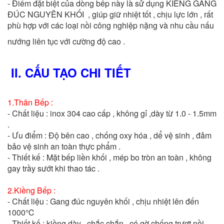
- Điểm đặt biệt của dòng bếp này là sử dụng KIỀNG GANG
ĐÚC NGUYÊN KHỐI , giúp giữ nhiệt tốt , chịu lực lớn , rất
phù hợp với các loại nồi công nghiệp nặng và nhu cầu nấu
nướng liên tục với cường độ cao .
II. CẤU TẠO CHI TIẾT
1.Thân Bếp :
- Chất liệu : inox 304 cao cấp , không gỉ ,dày từ 1.0 - 1.5mm
.
- Ưu điểm : Độ bên cao , chống oxy hóa , dể vệ sinh , đảm
bảo vệ sinh an toàn thực phẩm .
- Thiết kế : Mặt bếp liền khối , mép bo tròn an toàn , không
gay trầy sướt khi thao tác .
2.Kiềng Bếp :
- Chất liệu : Gang đúc nguyên khối , chịu nhiệt lên đến
1000℃
- Thiết kế : kiềng dày , chắc chắn , có gờ chống trượt nồi ,