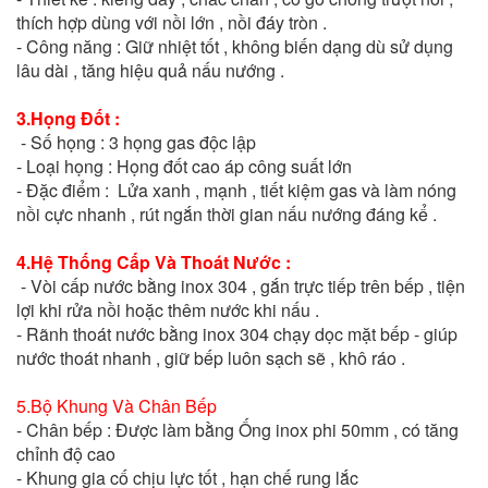
thích hợp dùng với nồi lớn , nồi đáy tròn .
- Công năng : Giữ nhiệt tốt , không biến dạng dù sử dụng
lâu dài , tăng hiệu quả nấu nướng .
3.Họng Đốt :
- Số họng : 3 họng gas độc lập
- Loại họng : Họng đốt cao áp công suất lớn
- Đặc điểm : Lửa xanh , mạnh , tiết kiệm gas và làm nóng
nồi cực nhanh , rút ngắn thời gian nấu nướng đáng kể .
4.Hệ Thống Cấp Và Thoát Nước :
- Vòi cấp nước bằng inox 304 , gắn trực tiếp trên bếp , tiện
lợi khi rửa nồi hoặc thêm nước khi nấu .
- Rãnh thoát nước bằng inox 304 chạy dọc mặt bếp - giúp
nước thoát nhanh , giữ bếp luôn sạch sẽ , khô ráo .
5.Bộ Khung Và Chân Bếp
- Chân bếp : Được làm bằng Ống inox phi 50mm , có tăng
chỉnh độ cao
- Khung gia cố chịu lực tốt , hạn chế rung lắc