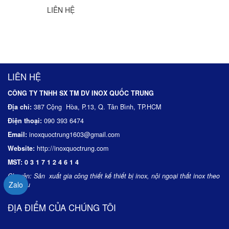
LIÊN HỆ
LIÊN HỆ
CÔNG TY TNHH SX TM DV INOX QUỐC TRUNG
Địa chỉ:
387 Cộng Hòa, P.13, Q. Tân Bình, TP.HCM
Điện thoại:
090 393 6474
Email:
inoxquoctrung1603@gmail.com
Website:
http://inoxquoctrung.com
MST:
0 3 1 7 1 2 4 6 1 4
Chuyên:
Sản xuất gia công thiết kế thiết bị inox, nội ngoại thất inox theo
Zalo
yêu cầu
ĐỊA ĐIỂM CỦA CHÚNG TÔI