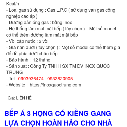
Kcal/h
- Loại gas sử dụng : Gas L.P.G ( sử dụng van gas công
nghiệp cao áp )
- Đường dẫn ống gas : bằng inox
- Hệ thống làm mát mặt bếp ( tùy chọn ) : Một số model
có thể thêm đường làm mát mặt bếp
- Vòi cấp nước : 2 vòi
- Giá nan dưới ( tùy chọn ) : Một số model có thể thêm giá
để đồ phía dưới chân bếp
- Bảo hành : 12 tháng
- Sản xuất : Công Ty TNHH SX TM DV INOX QUỐC
TRUNG
- Tel :
0903936474 - 0933820905
- Website : https://inoxquoctrung.com
Giá: LIÊN HỆ
BẾP Á 3 HỌNG CÓ KIỀNG GANG
LỰA CHỌN HOÀN HẢO CHO NHÀ