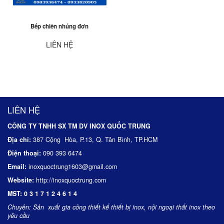
Bếp chiên nhúng đơn
LIÊN HỆ
LIÊN HỆ
CÔNG TY TNHH SX TM DV INOX QUỐC TRUNG
Địa chỉ:
387 Cộng Hòa, P.13, Q. Tân Bình, TP.HCM
Điện thoại:
090 393 6474
Email:
inoxquoctrung1603@gmail.com
Website:
http://inoxquoctrung.com
MST:
0 3 1 7 1 2 4 6 1 4
Chuyên:
Sản xuất gia công thiết kế thiết bị inox, nội ngoại thất inox theo
yêu cầu