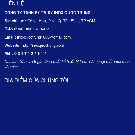
LIÊN HỆ
CÔNG TY TNHH SX TM DV INOX QUỐC TRUNG
Địa chỉ:
387 Cộng Hòa, P.13, Q. Tân Bình, TP.HCM
Điện thoại:
090 393 6474
Email:
inoxquoctrung1603@gmail.com
Website:
http://inoxquoctrung.com
MST:
0 3 1 7 1 2 4 6 1 4
Chuyên:
Sản xuất gia công thiết kế thiết bị inox, nội ngoại thất inox theo
yêu cầu
ĐỊA ĐIỂM CỦA CHÚNG TÔI