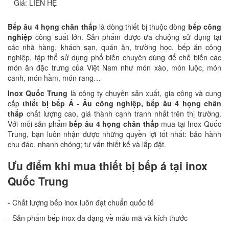
Giá: LIÊN HỆ
Bếp âu 4 họng chân thấp
là dòng thiết bị thuộc dòng
bếp công
nghiệp
công suất lớn. Sản phẩm được ưa chuộng sử dụng tại
các nhà hàng, khách sạn, quán ăn, trường học, bếp ăn công
nghiệp, tập thể sử dụng phổ biến chuyên dùng để chế biến các
món ăn đặc trưng của Việt Nam như món xào, món luộc, món
canh, món hầm, món rang…
Inox Quốc Trung
là công ty chuyên sản xuất, gia công và cung
cấp
thiết bị bếp Á - Âu công nghiệp, bếp âu 4 họng chân
thấp
chất lượng cao, giá thành cạnh tranh nhất trên thị trường.
Với mỗi sản phẩm
bếp âu 4 họng chân thấp
mua tại Inox Quốc
Trung, bạn luôn nhận được những quyền lợi tốt nhất: bảo hành
chu đáo, nhanh chóng; tư vấn thiết kế và lắp đặt.
Ưu điểm khi mua thiết bị bếp á tại inox
Quốc Trung
- Chất lượng bếp inox luôn đạt chuẩn quốc tế
- Sản phẩm bếp inox đa dạng về mẫu mã và kích thước