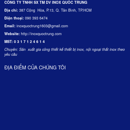
CÔNG TY TNHH SX TM DV INOX QUỐC TRUNG
Địa chỉ:
387 Cộng Hòa, P.13, Q. Tân Bình, TP.HCM
Điện thoại:
090 393 6474
Email:
inoxquoctrung1603@gmail.com
Website:
http://inoxquoctrung.com
MST:
0 3 1 7 1 2 4 6 1 4
Chuyên:
Sản xuất gia công thiết kế thiết bị inox, nội ngoại thất inox theo
yêu cầu
ĐỊA ĐIỂM CỦA CHÚNG TÔI